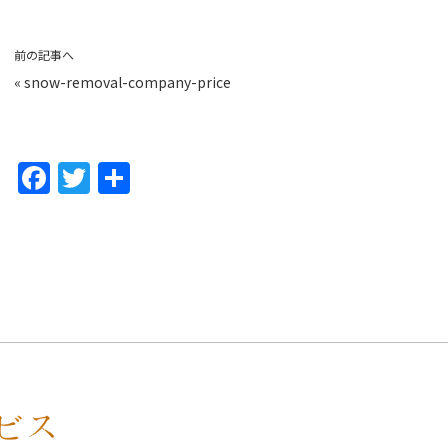
前の記事へ
«
snow-removal-company-price
F
T
共
a
w
有
c
itt
e
er
b
o
o
k