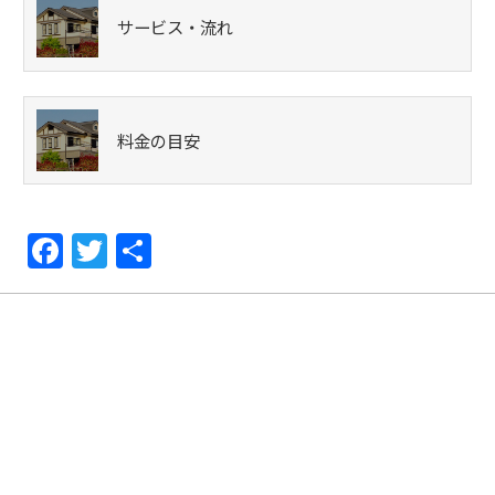
サービス・流れ
料金の目安
F
T
共
a
w
有
c
itt
e
er
b
o
o