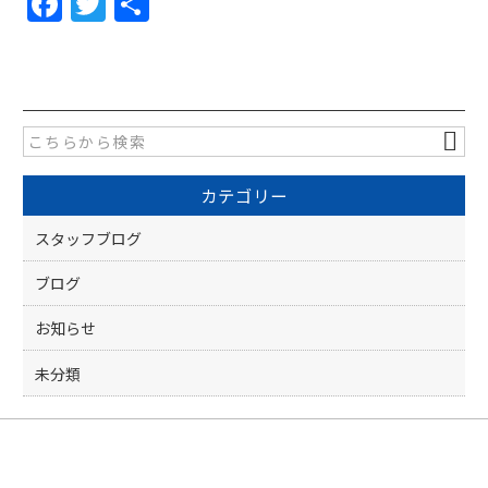
F
T
共
a
w
有
c
itt
e
er
b
o
カテゴリー
o
k
スタッフブログ
ブログ
お知らせ
未分類