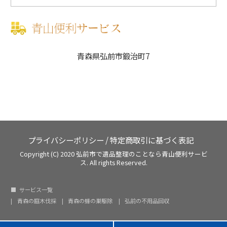
青森県弘前市鍛治町7
プライバシーポリシー
/
特定商取引に基づく表記
Copyright (C) 2020
弘前市で遺品整理のことなら青山便利サービ
ス.
All rights Reserved.
サービス一覧
青森の庭木伐採
青森の蜂の巣駆除
弘前の不用品回収