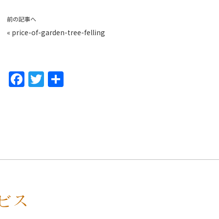
前の記事へ
«
price-of-garden-tree-felling
F
T
共
a
w
有
c
itt
e
er
b
o
o
k