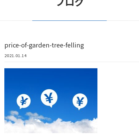
ブログ
price-of-garden-tree-felling
2021.01.14