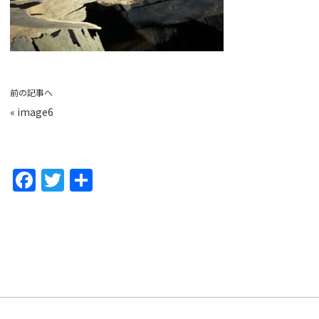
前の記事へ
«
image6
F
T
共
a
w
有
c
itt
e
er
b
o
o