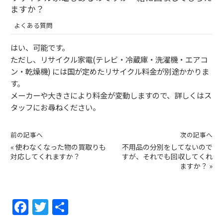
ますか？
よくある質問
はい、可能です。
ただし、リサイクル家電(テレビ・冷蔵庫・洗濯機・エアコ
ン・乾燥機) には国が定めたリサイクル料金が別途かかりま
す。
メーカーや大きさにより料金が変動しますので、詳しくはス
タッフにお尋ねください。
前の記事へ
次の記事へ
«
使わなくなった物の買取りも
不用品の分別をしてないので
対応してくれますか？
すが、それでも回収してくれ
ますか？
»
F
T
共
a
w
有