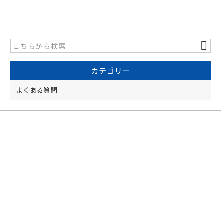
c
itt
e
er
b
o
カテゴリー
o
k
よくある質問