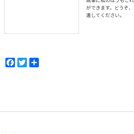
無事に私のほうもこれ
ができます。どうぞ、
進してください。
F
T
共
a
w
有
c
itt
e
er
b
o
o
k