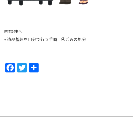
前の記事へ
«
遺品整理を自分で行う手順 ④ごみの処分
F
T
共
a
w
有
c
itt
e
er
b
o
o