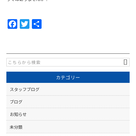
F
T
共
a
w
有
c
itt
e
er
b
o
カテゴリー
o
k
スタッフブログ
ブログ
お知らせ
未分類