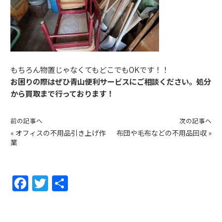
もちろん物置じゃなくてもどこでもOKです！！
お困りの際はぜひ青山便利サービスにご相談ください。処分
から買取まで行っております！
前の記事へ
次の記事へ
«
オフィスの不用品引き上げ作
布団や毛布などの不用品回収
»
業
F
T
共
a
w
有
c
itt