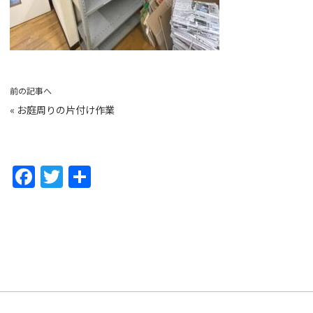
前の記事へ
«
お庭周りの片付け作業
F
T
共
a
w
有
c
itt
e
er
b
o
o