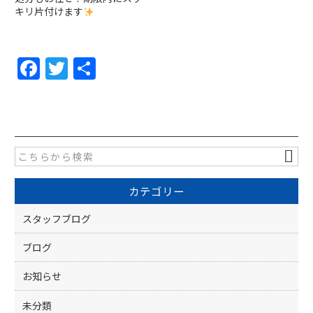
キリ片付けます
F
T
共
a
w
有
c
itt
e
er
b
o
カテゴリー
o
k
スタッフブログ
ブログ
お知らせ
未分類