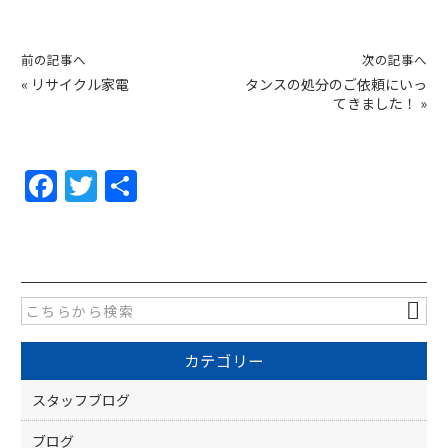
前の記事へ
次の記事へ
«
リサイクル家電
タンスの処分のご依頼にいっ
てきました！
»
F
T
共
a
w
有
c
itt
e
er
b
o
カテゴリー
o
k
スタッフブログ
ブログ