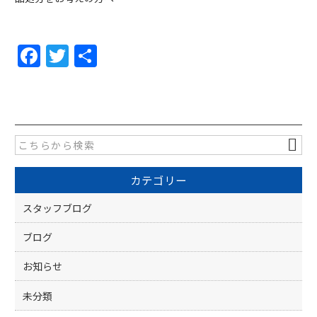
F
T
共
a
w
有
c
itt
e
er
b
o
カテゴリー
o
k
スタッフブログ
ブログ
お知らせ
未分類