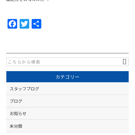
F
T
共
a
w
有
c
itt
e
er
b
o
カテゴリー
o
k
スタッフブログ
ブログ
お知らせ
未分類